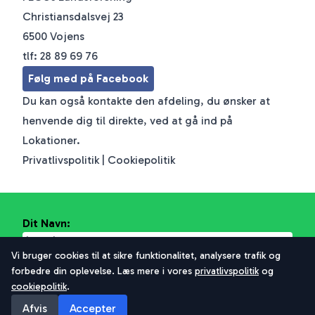
Christiansdalsvej 23
6500 Vojens
tlf: 28 89 69 76
Følg med på Facebook
Du kan også kontakte den afdeling, du ønsker at
henvende dig til direkte, ved at gå ind på
Lokationer
.
Privatlivspolitik
|
Cookiepolitik
Dit Navn:
Vi bruger cookies til at sikre funktionalitet, analysere trafik og
Dit Email:
forbedre din oplevelse. Læs mere i vores
privatlivspolitik
og
cookiepolitik
.
Besked
Afvis
Accepter